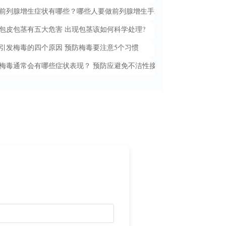
前列腺增生症状有哪些？哪些人要做前列腺增生手术？
包皮包茎有五大危害 出现包茎该如何科学处理?
引发梅毒的四个原因 预防梅毒要注意5个习惯
梅毒通常会有哪些症状表现？ 预防应避免不洁性接触