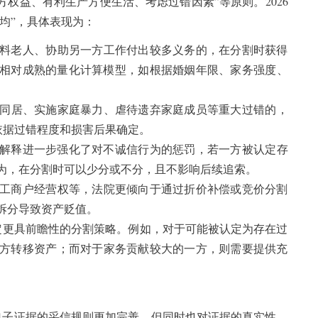
权益、有利生产方便生活、考虑过错因素”等原则。2026
平均”，具体表现为：
料老人、协助另一方工作付出较多义务的，在分割时获得
形成相对成熟的量化计算模型，如根据婚姻年限、家务强度、
同居、实施家庭暴力、虐待遗弃家庭成员等重大过错的，
体依据过错程度和损害后果确定。
司法解释进一步强化了对不诚信行为的惩罚，若一方被认定存
为，在分割时可以少分或不分，且不影响后续追索。
工商户经营权等，法院更倾向于通过折价补偿或竞价分割
拆分导致资产贬值。
定更具前瞻性的分割策略。例如，对于可能被认定为存在过
方转移资产；而对于家务贡献较大的一方，则需要提供充
，电子证据的采信规则更加完善，但同时也对证据的真实性、