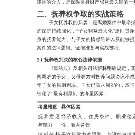
律师的介入，是保障自身财产权益最关键的一
二、抚养权争取的实战策略
子女抚养权的归属，是离婚案件中最牵扯
的保护持续强化，“子女利益最大化”原则贯
身的抚养能力、与子女的情感纽带以及能够提
案件的法律逻辑、证据准备与实战技巧。
2.1 抚养权判决的核心法律依据
《民法典》及相关司法解释明确规定，
两周岁的子女，父母双方对抚养问题协议不成
年子女的原则判决。子女已满八周岁的，应当
细化了“最有利原则”的考量因素：
考量维度
具体因素
抚养意愿
经济收入、住房条件、职业稳
与能力
性、教育背景
情感依赖
子女日常由谁照顾、与谁的感情