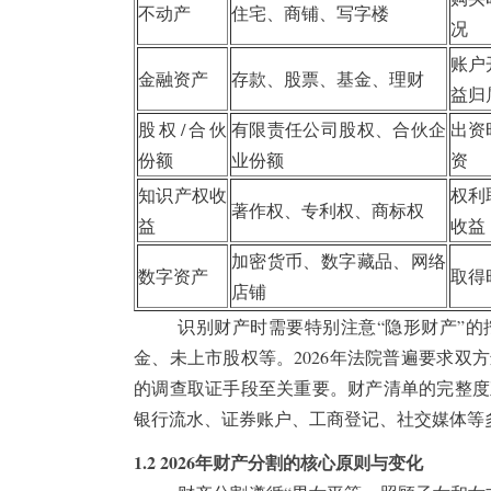
不动产
住宅、商铺、写字楼
况
账户
金融资产
存款、股票、基金、理财
益归
股权/合伙
有限责任公司股权、合伙企
出资
份额
业份额
资
知识产权收
权利
著作权、专利权、商标权
益
收益
加密货币、数字藏品、网络
数字资产
取得
店铺
识别财产时需要特别注意“隐形财产”
金、未上市股权等。2026年法院普遍要求
的调查取证手段至关重要。财产清单的完整度
银行流水、证券账户、工商登记、社交媒体等
1.2 2026年财产分割的核心原则与变化