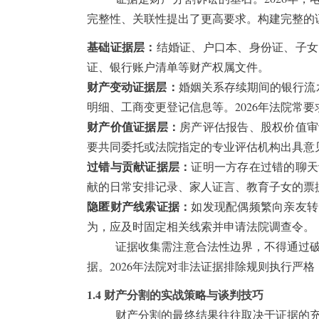
完整性、关联性提出了更高要求。构建完整的
基础证据层：
结婚证、户口本、身份证、子女
证、银行账户清单等财产权属文件。
财产变动证据层：
婚姻关系存续期间的银行流
明细、工商变更登记信息等。2026年法院常
财产价值证据层：
房产评估报告、股权价值审
要共同委托或法院指定的专业评估机构出具意
过错与贡献证据层：
证明一方存在过错的聊天
献的日常安排记录、家人证言、教育子女的票
隐匿财产线索证据：
如发现配偶频繁向亲友转
为，应及时固定相关线索并申请法院调查令。
证据收集需注意合法性边界，不得通过
据。2026年法院对非法证据排除规则执行严
1.4 财产分割的实战策略与谈判技巧
财产分割的最终结果往往取决于证据的