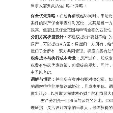
当事人需要灵活运用以下策略：
保全优先策略：
在起诉前或起诉同时，申请财
案件的财产保全审查相对宽松，尤其是当一方
很高。但需注意保全范围与申请金额的匹配性
分割方案梯度设计：
不建议提出“要就不给”
房产，可以提出A方案：房屋归一方所有，给
屋归子女所有，双方共同管理。梯度方案有助
税务成本与执行成本考量：
房产过户、股权变
税费有特殊优惠政策，但需提前规划。同时，
中予以考虑。
调解与博弈：
并非所有案件都要对簿公堂。如
的调解往往能更快达成协议，且成本更低。调
做出让步，以换取大额或核心财产的利益最大
财产分割是一门法律与谈判的艺术。20
理证据、灵活设计方案的当事人，最终获得的