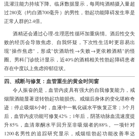
流灌注能力持续下降。临床数据显示，每周纯酒精摄入量超
过280克（约白酒700毫升）的男性，勃起功能障碍发生率是
正常人群的2.4倍。
酒精还会通过心理-生理恶性循环加重病情。酒后性交失
败的经历会导致焦虑、自我怀疑，下次性生活时更容易出
现"操作焦虑"，形成"饮酒助性→失败→更依赖酒精"的怪
圈。男科门诊统计显示，近40%的酒精相关性勃起障碍患者
存在中度以上焦虑抑郁症状。
四、戒断与修复：血管重生的黄金时间窗
令人振奋的是，血管内皮具有强大的自我修复能力，戒
烟限酒能显著逆转勃起功能损伤。戒烟后身体的变化堪称奇
迹：停止吸烟8小时，血液中一氧化碳水平恢复正常；3个月
后，血管内皮功能可修复42%；1年后，阴茎动脉血流速度提
升85%，血清睾酮水平回升至非吸烟者的88%。一项针对
1200名男性的追踪研究显示，戒烟组勃起功能改善率达