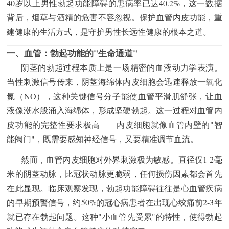
40岁以上男性勃起功能障碍的患病率已达40.2%，这一数据
背后，烟草与酒精的危害不容忽视。保护血管内皮功能，重
建健康的生活方式，是守护男性长远性健康的根本之道。
一、血管：勃起功能的"生命通道"
阴茎的勃起过程本质上是一场精密的血液动力学表演。
当性刺激信号传来，阴茎海绵体内皮细胞会迅速释放一氧化
氮（NO），这种关键信号分子能使血管平滑肌舒张，让血
液像潮水般涌入海绵体，形成坚硬勃起。这一过程对血管内
皮功能的完整性要求极高——内皮细胞就像血管内壁的"智
能阀门"，既需要感知神经信号，又要精准调节血流。
然而，血管内皮细胞对外界刺激极为敏感。直径仅1-2毫
米的阴茎动脉，比冠状动脉更脆弱，任何损伤因素都会首先
在此显现。临床观察发现，勃起功能障碍往往是心血管疾病
的早期预警信号，约50%的冠心病患者在出现心绞痛前2-3年
就已存在勃起问题。这种"小血管先受累"的特性，使得勃起