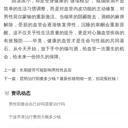
阴茎虽小，却是全身健康的"微缩模型"。戒烟限酒不是
简单的生活习惯调整，而是对血管内皮功能的主动修复，对
男性荷尔蒙轴的重新激活。当烟草的阴霾散去，酒精的麻痹
解除，受损的血管会逐渐恢复弹性，沉睡的睾酮会重新苏
醒。这不仅关乎性生活质量的提升，更是对心脑血管疾病的
有效预防——毕竟，健康的血管才是生命与性福的共同基
石。从今天开始，放下手中的烟与酒，给血管一次重生的机
会，给未来一份持久的保障。
上一篇：
长期疲劳可能影响男性性反应
下一篇：
昆明治疗阳痿多少钱？最新价格明细一览，别花冤枉钱！
资讯动态
男性阳痿会自己好吗需要治疗吗
宁波早泄治疗费用大概多少钱