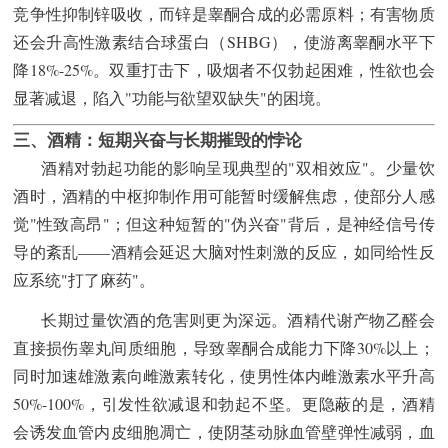
竞争性抑制锌吸收，而锌是睾酮合成的必需原料；有害物质
还会升高性激素结合球蛋白（SHBG），使游离睾酮水平下
降18%-25%。双重打击下，吸烟者不仅勃起困难，性欲也会
显著减退，陷入"功能与欲望双缺失"的困境。
三、酒精：短期兴奋与长期摧毁的悖论
酒精对勃起功能的影响呈现典型的"双相效应"。少量饮
酒时，酒精的中枢抑制作用可能暂时缓解焦虑，使部分人感
觉"性致高昂"；但这种短暂的"伪兴奋"背后，是神经信号传
导的紊乱——酒精会延迟大脑对性刺激的反应，如同给性反
应系统"打了麻药"。
长期过量饮酒的危害则更为深远。酒精代谢产物乙醛会
直接损伤睾丸间质细胞，导致睾酮合成能力下降30%以上；
同时加速雄激素向雌激素转化，使男性体内雌激素水平升高
50%-100%，引发性欲减退和勃起不坚。更隐蔽的是，酒精
会诱发血管内皮细胞凋亡，使阴茎动脉血管壁弹性减弱，血