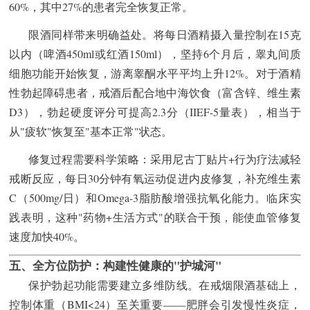
60%，其中27%的患者完全恢复正常。
限酒同样带来明确益处。将每日酒精摄入量控制在15克
以内（啤酒450ml或红酒150ml），坚持6个月后，睾丸间质
细胞功能开始恢复，游离睾酮水平平均上升12%。对于酒精
性勃起障碍患者，戒酒后配合地中海饮食（富含锌、维生素
D3），勃起硬度评分可提高2.3分（IIEF-5量表），相当于
从"疲软"恢复至"基本正常"状态。
修复过程需要科学策略：采用尼古丁贴片+行为疗法减轻
戒断反应，每日30分钟有氧运动促进内皮修复，补充维生素
C（500mg/日）和Omega-3脂肪酸增强抗氧化能力。临床实
践表明，这种"药物+生活方式"的联合干预，能使血管修复
速度加快40%。
五、全方位防护：构建性健康的"护城河"
保护勃起功能需要建立多维防线。在戒烟限酒基础上，
控制体重（BMI<24）至关重要——肥胖会引发慢性炎症，