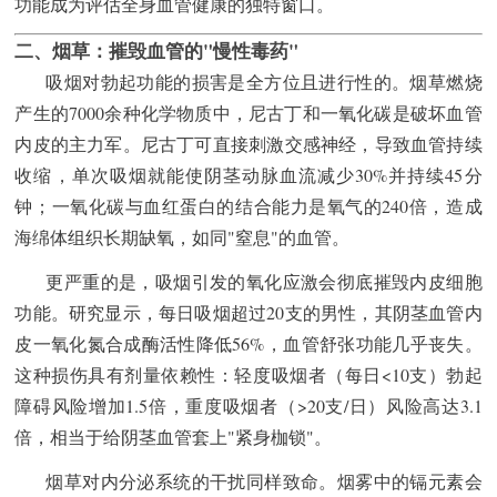
功能成为评估全身血管健康的独特窗口。
二、烟草：摧毁血管的"慢性毒药"
吸烟对勃起功能的损害是全方位且进行性的。烟草燃烧
产生的7000余种化学物质中，尼古丁和一氧化碳是破坏血管
内皮的主力军。尼古丁可直接刺激交感神经，导致血管持续
收缩，单次吸烟就能使阴茎动脉血流减少30%并持续45分
钟；一氧化碳与血红蛋白的结合能力是氧气的240倍，造成
海绵体组织长期缺氧，如同"窒息"的血管。
更严重的是，吸烟引发的氧化应激会彻底摧毁内皮细胞
功能。研究显示，每日吸烟超过20支的男性，其阴茎血管内
皮一氧化氮合成酶活性降低56%，血管舒张功能几乎丧失。
这种损伤具有剂量依赖性：轻度吸烟者（每日<10支）勃起
障碍风险增加1.5倍，重度吸烟者（>20支/日）风险高达3.1
倍，相当于给阴茎血管套上"紧身枷锁"。
烟草对内分泌系统的干扰同样致命。烟雾中的镉元素会