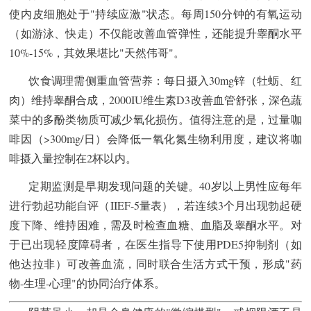
使内皮细胞处于"持续应激"状态。每周150分钟的有氧运动
（如游泳、快走）不仅能改善血管弹性，还能提升睾酮水平
10%-15%，其效果堪比"天然伟哥"。
饮食调理需侧重血管营养：每日摄入30mg锌（牡蛎、红
肉）维持睾酮合成，2000IU维生素D3改善血管舒张，深色蔬
菜中的多酚类物质可减少氧化损伤。值得注意的是，过量咖
啡因（>300mg/日）会降低一氧化氮生物利用度，建议将咖
啡摄入量控制在2杯以内。
定期监测是早期发现问题的关键。40岁以上男性应每年
进行勃起功能自评（IIEF-5量表），若连续3个月出现勃起硬
度下降、维持困难，需及时检查血糖、血脂及睾酮水平。对
于已出现轻度障碍者，在医生指导下使用PDE5抑制剂（如
他达拉非）可改善血流，同时联合生活方式干预，形成"药
物-生理-心理"的协同治疗体系。